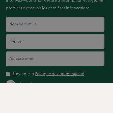
Inscrivez-vous à notre lettre d'information et soyez les
premiers à recevoir les dernières informations.
Nom de famille
Prénom
Adresse e-mail
J'accepte la
Politique de confidentialité
.
S'inscrire
© 2026 Golf Center | Tous droits réservés.