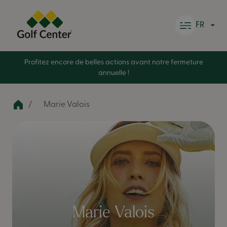
Skip to content
FR
Profitez encore de belles actions avant notre fermeture
annuelle !
Marie Valois
Marie Valois