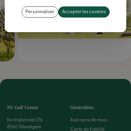
Personnaliser
Accepter les cookies
NV Golf Center
Généralités
Kortrijkstraat 376
A propos de nous
8560 Wevelgem
Carte de fidélité