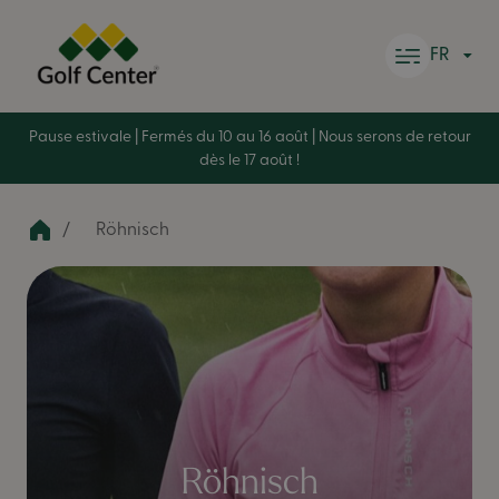
Skip to content
FR
Pause estivale | Fermés du 10 au 16 août | Nous serons de retour
dès le 17 août !
Röhnisch
Röhnisch